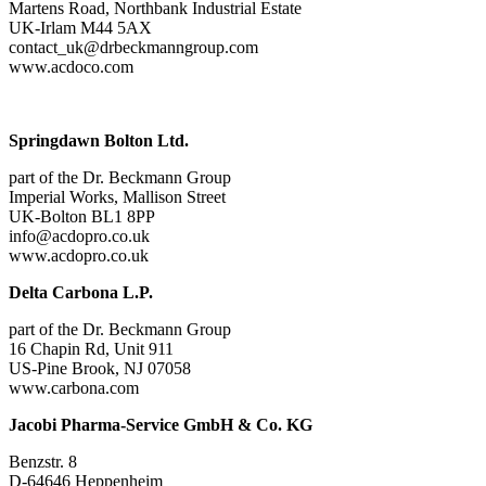
Martens Road, Northbank Industrial Estate
UK-Irlam M44 5AX
contact_uk@drbeckmanngroup.com
www.acdoco.com
Springdawn Bolton Ltd.
part of the Dr. Beckmann Group
Imperial Works, Mallison Street
UK-Bolton BL1 8PP
info@acdopro.co.uk
www.acdopro.co.uk
Delta Carbona L.P.
part of the Dr. Beckmann Group
16 Chapin Rd, Unit 911
US-Pine Brook, NJ 07058
www.carbona.com
Jacobi Pharma-Service GmbH & Co. KG
Benzstr. 8
D-64646 Heppenheim