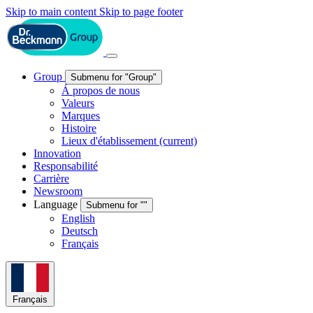
Skip to main content
Skip to page footer
Group
Submenu for "Group"
Á propos de nous
Valeurs
Marques
Histoire
Lieux d'établissement
(current)
Innovation
Responsabilité
Carrière
Newsroom
Language
Submenu for ""
English
Deutsch
Français
Français