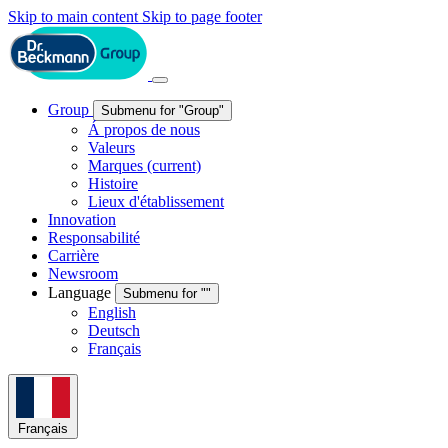
Skip to main content
Skip to page footer
Group
Submenu for "Group"
Á propos de nous
Valeurs
Marques
(current)
Histoire
Lieux d'établissement
Innovation
Responsabilité
Carrière
Newsroom
Language
Submenu for ""
English
Deutsch
Français
Français