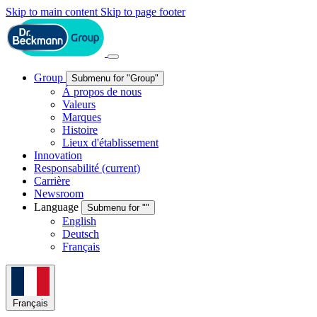
Skip to main content
Skip to page footer
Group
Submenu for "Group"
Á propos de nous
Valeurs
Marques
Histoire
Lieux d'établissement
Innovation
Responsabilité
(current)
Carrière
Newsroom
Language
Submenu for ""
English
Deutsch
Français
Français