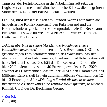
Transport der Fertigprodukte in die Nibelungenstadt setzt der
Logistiker zunehmend auf klimafreundliche E-Lkw, die mit grünem
Strom der TST-Tochter PamSun betankt werden.
Die Logistik-Dienstleistungen am Standort Worms beinhalten die
handelsfertige Konfektionierung, den Paketversand und die
Kommissionierung bekannter Markenprodukte wie Dr. Beckmann
Fleckenteufel sowie für weitere WPR-Artikel wie Waschmittel-
Blätter und Fleckensalz.
„
Aktuell übertrifft in vielen Märkten die Nachfrage unsere
Produktionsressourcen
“, kommentiert Nils Beckmann, CEO des
gleichnamigen Familienunternehmens, das Wachstum, das sich
überproportional in Lateinamerika, Frankreich und Polen entwickelt
habe. Seit 2021 ist das Geschäft der Dr. Beckmann Group, die in
über 70 Ländern aktiv ist, um 40 Prozent gewachsen. Bis 2029
erwartet das Unternehmen, das im Jahr 2024 einen Umsatz von 270
Millionen Euro erzielt hat, ein durchschnittliches Wachstum von 12
bis 13 Prozent pro Jahr. „
Die Logistik wird für unsere weitere
internationale Entwicklung eine zentrale Rolle spielen
“, so Michael
Klingel, COO der Dr. Beckmann Group.
« Zurück
Company