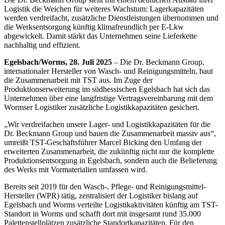
Logistik die Weichen für weiteres Wachstum: Lagerkapazitäten
werden verdreifacht, zusätzliche Dienstleistungen übernommen und
die Werksentsorgung künftig klimafreundlich per E-Lkw
abgewickelt. Damit stärkt das Unternehmen seine Lieferkette
nachhaltig und effizient.
Egelsbach/Worms, 28. Juli 2025
– Die Dr. Beckmann Group,
internationaler Hersteller von Wasch- und Reinigungsmitteln, baut
die Zusammenarbeit mit TST aus. Im Zuge der
Produktionserweiterung im südhessischen Egelsbach hat sich das
Unternehmen über eine langfristige Vertragsvereinbarung mit dem
Wormser Logistiker zusätzliche Logistikkapazitäten gesichert.
„Wir verdreifachen unsere Lager- und Logistikkapazitäten für die
Dr. Beckmann Group und bauen die Zusammenarbeit massiv aus“,
umreißt TST-Geschäftsführer Marcel Bicking den Umfang der
erweiterten Zusammenarbeit, die zukünftig nicht nur die komplette
Produktionsentsorgung in Egelsbach, sondern auch die Belieferung
des Werks mit Vormaterialien umfassen wird.
Bereits seit 2019 für den Wasch-, Pflege- und Reinigungsmittel-
Hersteller (WPR) tätig, zentralisiert der Logistiker bislang auf
Egelsbach und Worms verteilte Logistikaktivitäten künftig am TST-
Standort in Worms und schafft dort mit insgesamt rund 35.000
Palettenstellplätzen zusätzliche Standortkapazitäten. Für den