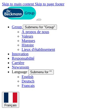
Skip to main content
Skip to page footer
Group
Submenu for "Group"
Á propos de nous
Valeurs
Marques
Histoire
Lieux d'établissement
Innovation
Responsabilité
Carrière
Newsroom
Language
Submenu for ""
English
Deutsch
Français
Français