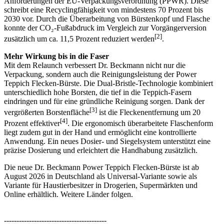
Anforderungen der EU-Verpackungsverordnung (PPWR). Diese
schreibt eine Recyclingfähigkeit von mindestens 70 Prozent bis
2030 vor. Durch die Überarbeitung von Bürstenkopf und Flasche
konnte der CO₂-Fußabdruck im Vergleich zur Vorgängerversion
[2]
zusätzlich um ca. 11,5 Prozent reduziert werden
.
Mehr Wirkung bis in die Faser
Mit dem Relaunch verbessert Dr. Beckmann nicht nur die
Verpackung, sondern auch die Reinigungsleistung der Power
Teppich Flecken-Bürste. Die Dual-Bristle-Technologie kombiniert
unterschiedlich hohe Borsten, die tief in die Teppich-Fasern
eindringen und für eine gründliche Reinigung sorgen. Dank der
[3]
vergrößerten Borstenfläche
ist die Fleckenentfernung um 20
[4]
Prozent effektiver
. Die ergonomisch überarbeitete Flaschenform
liegt zudem gut in der Hand und ermöglicht eine kontrollierte
Anwendung. Ein neues Dosier- und Siegelsystem unterstützt eine
präzise Dosierung und erleichtert die Handhabung zusätzlich.
Die neue Dr. Beckmann Power Teppich Flecken-Bürste ist ab
August 2026 in Deutschland als Universal-Variante sowie als
Variante für Haustierbesitzer in Drogerien, Supermärkten und
Online erhältlich. Weitere Länder folgen.
-----------------------------------------