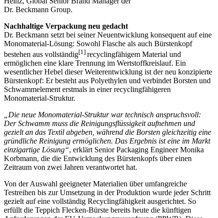
Heinz, Global Senior Brand Manager der
Dr. Beckmann Group.
Nachhaltige Verpackung neu gedacht
Dr. Beckmann setzt bei seiner Neuentwicklung konsequent auf eine
Monomaterial-Lösung: Sowohl Flasche als auch Bürstenkopf
[1]
bestehen aus vollständig
recyclingfähigem Material und
ermöglichen eine klare Trennung im Wertstoffkreislauf. Ein
wesentlicher Hebel dieser Weiterentwicklung ist der neu konzipierte
Bürstenkopf: Er besteht aus Polyethylen und verbindet Borsten und
Schwammelement erstmals in einer recyclingfähigeren
Monomaterial-Struktur.
„Die neue Monomaterial-Struktur war technisch anspruchsvoll:
Der Schwamm muss die Reinigungsflüssigkeit aufnehmen und
gezielt an das Textil abgeben, während die Borsten gleichzeitig eine
gründliche Reinigung ermöglichen. Das Ergebnis ist eine im Markt
einzigartige Lösung“
, erklärt Senior Packaging Engineer Monika
Korbmann, die die Entwicklung des Bürstenkopfs über einen
Zeitraum von zwei Jahren verantwortet hat.
Von der Auswahl geeigneter Materialien über umfangreiche
Testreihen bis zur Umsetzung in der Produktion wurde jeder Schritt
gezielt auf eine vollständig Recyclingfähigkeit ausgerichtet. So
erfüllt die Teppich Flecken-Bürste bereits heute die künftigen